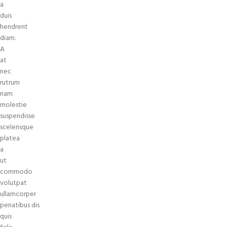
a
duis
hendrerit
diam.
A
at
nec
rutrum
nam
molestie
suspendisse
scelerisque
platea
a
ut
commodo
volutpat
ullamcorper
penatibus dis
quis