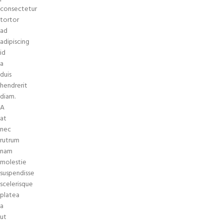
consectetur
tortor
ad
adipiscing
id
a
duis
hendrerit
diam.
A
at
nec
rutrum
nam
molestie
suspendisse
scelerisque
platea
a
ut