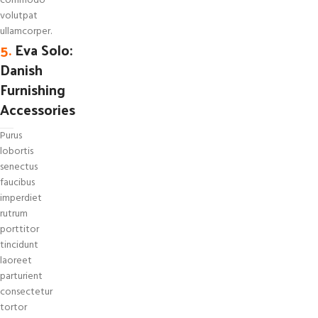
commodo
volutpat
ullamcorper.
5.
Eva Solo:
Danish
Furnishing
Accessories
Purus
lobortis
senectus
faucibus
imperdiet
rutrum
porttitor
tincidunt
laoreet
parturient
consectetur
tortor