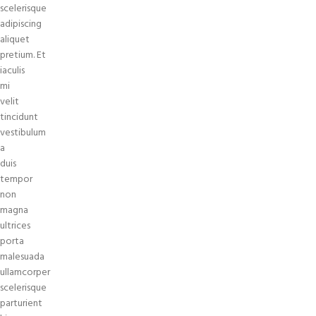
scelerisque
adipiscing
aliquet
pretium. Et
iaculis
mi
velit
tincidunt
vestibulum
a
duis
tempor
non
magna
ultrices
porta
malesuada
ullamcorper
scelerisque
parturient