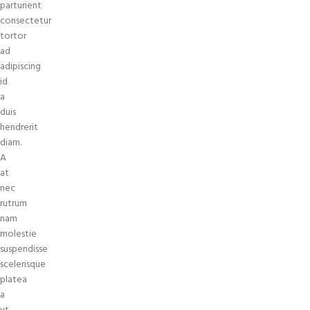
parturient
consectetur
tortor
ad
adipiscing
id
a
duis
hendrerit
diam.
A
at
nec
rutrum
nam
molestie
suspendisse
scelerisque
platea
a