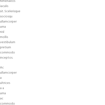
himenaeos
iaculis
sit. Scelerisque
sociosqu
ullamcorper
urna
nisl
mollis
vestibulum
pretium
commodo
inceptos.
Ac
ullamcorper
a
ultrices
a a
urna
ac
commodo