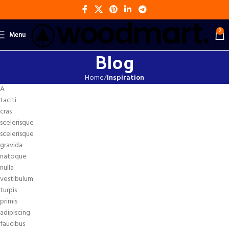
0
Menu
Blog
Home
Inspiration
A
taciti
cras
scelerisque
scelerisque
gravida
natoque
nulla
vestibulum
turpis
primis
adipiscing
faucibus