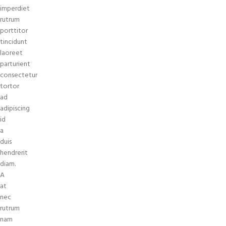
imperdiet
rutrum
porttitor
tincidunt
laoreet
parturient
consectetur
tortor
ad
adipiscing
id
a
duis
hendrerit
diam.
A
at
nec
rutrum
nam