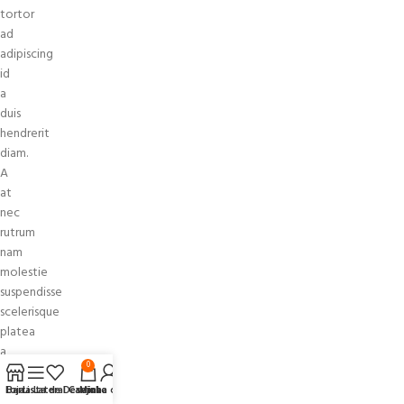
tortor
ad
adipiscing
id
a
duis
hendrerit
diam.
A
at
nec
rutrum
nam
molestie
suspendisse
scelerisque
platea
a
0
ut
commodo
Loja
Barra Lateral
Lista de Desejos
Carrinho
Minha conta