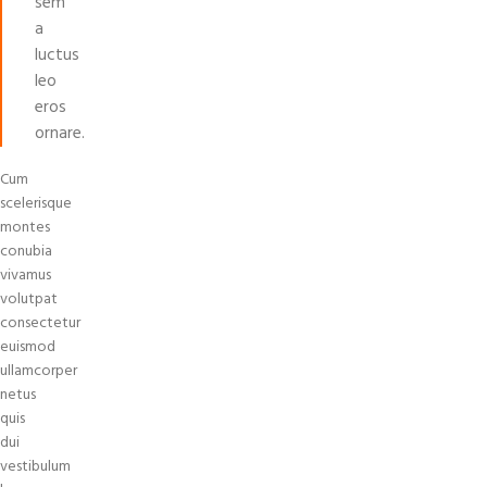
sem
a
luctus
leo
eros
ornare.
Cum
scelerisque
montes
conubia
vivamus
volutpat
consectetur
euismod
ullamcorper
netus
quis
dui
vestibulum