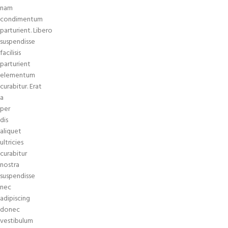
nam
condimentum
parturient. Libero
suspendisse
facilisis
parturient
elementum
curabitur. Erat
a
per
dis
aliquet
ultricies
curabitur
nostra
suspendisse
nec
adipiscing
donec
vestibulum