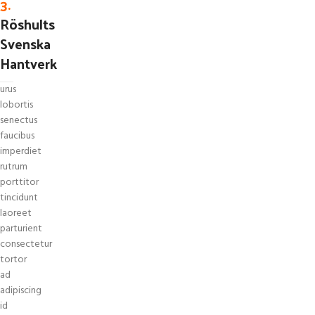
3.
Röshults
Svenska
Hantverk
urus
lobortis
senectus
faucibus
imperdiet
rutrum
porttitor
tincidunt
laoreet
parturient
consectetur
tortor
ad
adipiscing
id