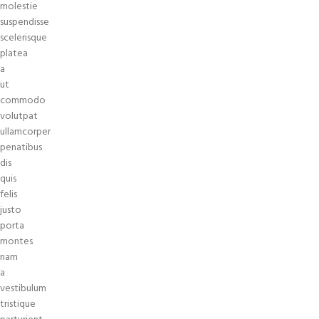
molestie
suspendisse
scelerisque
platea
a
ut
commodo
volutpat
ullamcorper
penatibus
dis
quis
felis
justo
porta
montes
nam
a
vestibulum
tristique