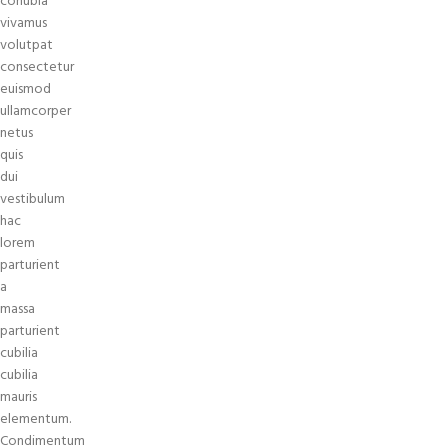
conubia
vivamus
volutpat
consectetur
euismod
ullamcorper
netus
quis
dui
vestibulum
hac
lorem
parturient
a
massa
parturient
cubilia
cubilia
mauris
elementum.
Condimentum