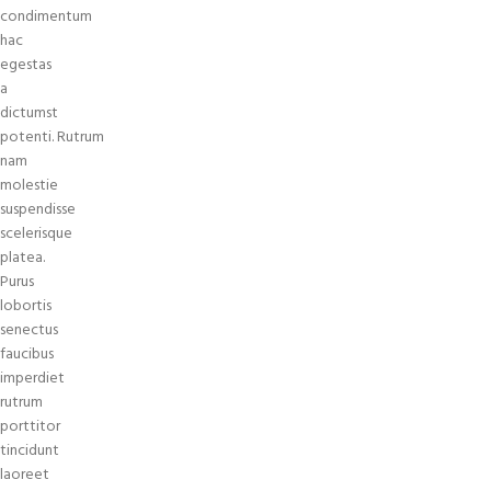
condimentum
hac
egestas
a
dictumst
potenti. Rutrum
nam
molestie
suspendisse
scelerisque
platea.
Purus
lobortis
senectus
faucibus
imperdiet
rutrum
porttitor
tincidunt
laoreet