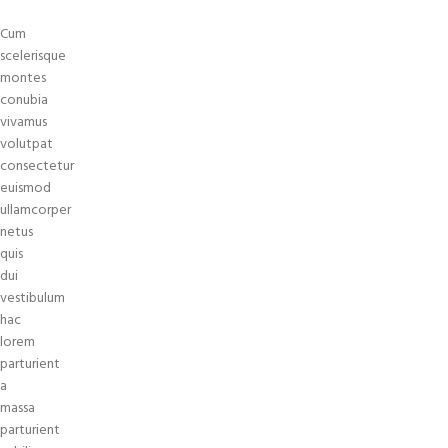
Cum
scelerisque
montes
conubia
vivamus
volutpat
consectetur
euismod
ullamcorper
netus
quis
dui
vestibulum
hac
lorem
parturient
a
massa
parturient