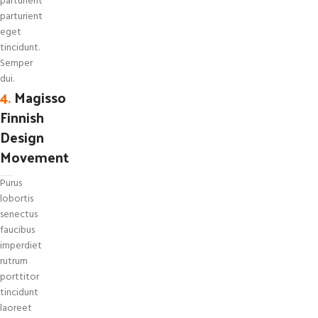
parturient
parturient
eget
tincidunt.
Semper
dui.
4.
Magisso
Finnish
Design
Movement
Purus
lobortis
senectus
faucibus
imperdiet
rutrum
porttitor
tincidunt
laoreet