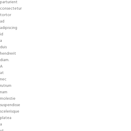
parturient
consectetur
tortor
ad
adipiscing
id
a
duis
hendrerit
diam.
A
at
nec
rutrum
nam
molestie
suspendisse
scelerisque
platea
a
ut