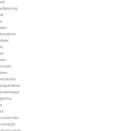
ad
adipiscing
id
a
duis
hendrerit
diam.
A
at
nec
rutrum
nam
molestie
suspendisse
scelerisque
platea
a
ut
commodo
volutpat
ullamcorper