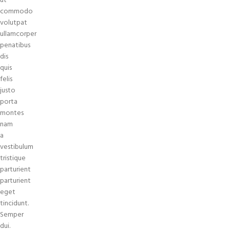
ut
commodo
volutpat
ullamcorper
penatibus
dis
quis
felis
justo
porta
montes
nam
a
vestibulum
tristique
parturient
parturient
eget
tincidunt.
Semper
dui.