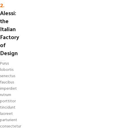
2.
Alessi:
the
Italian
Factory
of
Design
Purus
lobortis
senectus
faucibus
imperdiet
rutrum
porttitor
tincidunt
laoreet
parturient
consectetur