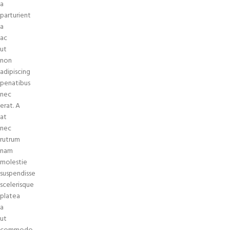
a
parturient
a
ac
ut
non
adipiscing
penatibus
nec
erat. A
at
nec
rutrum
nam
molestie
suspendisse
scelerisque
platea
a
ut