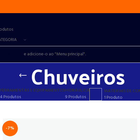
ATEGORIA
egação aqui
e adicione-o ao "Menu principal".
Chuveiros
FERRAMENTAS E EQUIPAMENTOS
HIDRÁULICA
MATERIAIS DE C
4 Produtos
9 Produtos
1 Produto
-7%