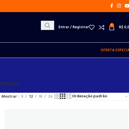
0
Entrar / Registrar
R$
0,
OFERTA ESPECI
ONSTRUÇÃO
Mostrar
9
12
18
24