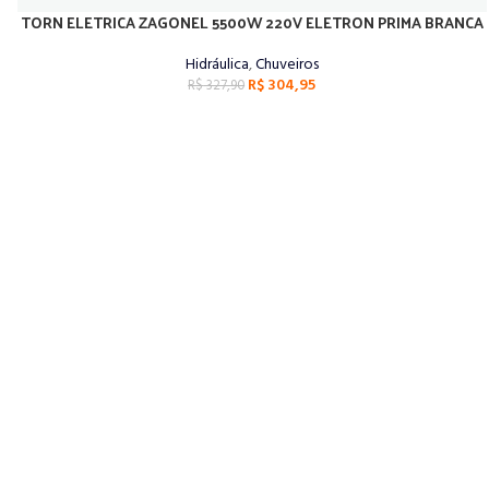
TORN ELETRICA ZAGONEL 5500W 220V ELETRON PRIMA BRANCA
ADICIONAR AO CARRINHO
Hidráulica
,
Chuveiros
R$
304,95
R$
327,90