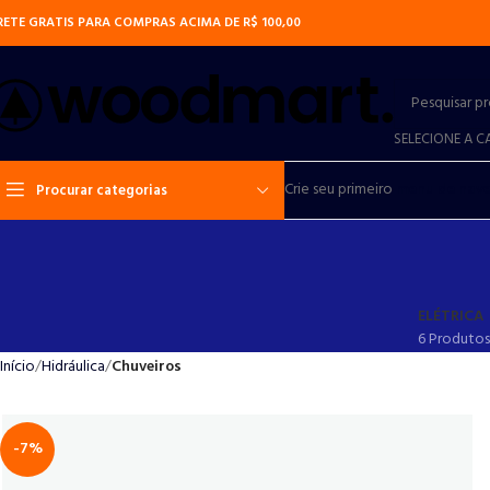
RETE GRATIS PARA COMPRAS ACIMA DE R$ 100,00
SELECIONE A C
Crie seu primeiro
menu de nav
Procurar categorias
ELÉTRICA
6 Produtos
Início
Hidráulica
Chuveiros
-7%