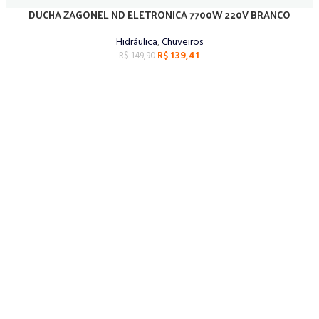
DUCHA ZAGONEL ND ELETRONICA 7700W 220V BRANCO
ADICIONAR AO CARRINHO
Hidráulica
,
Chuveiros
R$
139,41
R$
149,90