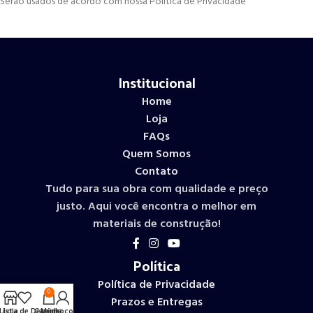
Serão usados de acordo com nossa Política de Privacidade
Institucional
Home
Loja
FAQs
Quem Somos
Contato
Tudo para sua obra com qualidade e preço
justo. Aqui você encontra o melhor em
materiais de construção!
Política
Política de Privacidade
0
Prazos e Entregas
Lista de Desejos
Loja
Carrinho
Minha conta