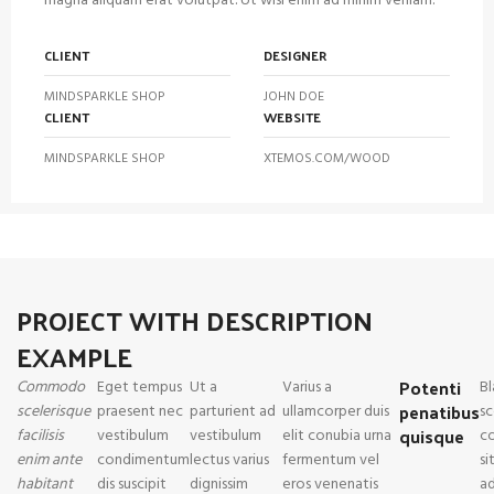
magna aliquam erat volutpat. Ut wisi enim ad minim veniam.
CLIENT
DESIGNER
MINDSPARKLE SHOP
JOHN DOE
CLIENT
WEBSITE
MINDSPARKLE SHOP
XTEMOS.COM/WOOD
PROJECT WITH DESCRIPTION
EXAMPLE
Potenti
Commodo
Eget tempus
Ut a
Varius a
Bl
penatibus
scelerisque
praesent nec
parturient ad
ullamcorper duis
sc
quisque
facilisis
vestibulum
vestibulum
elit conubia urna
c
enim ante
condimentum
lectus varius
fermentum vel
si
habitant
dis suscipit
dignissim
eros venenatis
ad