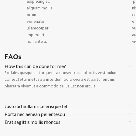
adipiscing ac
p
aliquam mollis
ni
proin
c
venenatis
en
ullamcorper
v
imperdiet
au
non ante a.
vi
FAQs
How this can be done for me?
Sodales quisque in torquent a consectetur lobortis vestibulum
consectetur metus a a interdum odio orci a est parturient nisi
pharetra vivamus a commodo tellus. Est non arcu a.
Justo ad nullam scelerisque fel
Porta nec aenean pellentesqu
Erat sagittis mollis rhoncus