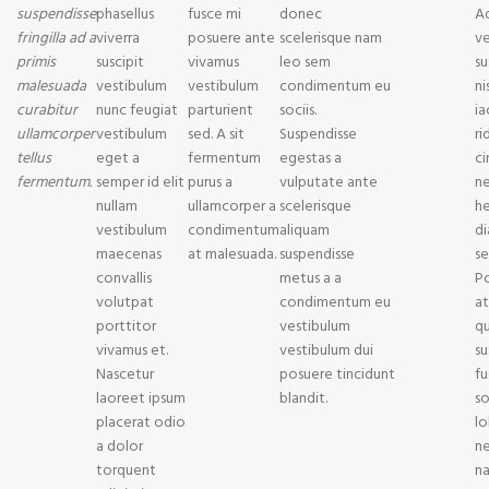
suspendisse
phasellus
fusce mi
donec
Ad
fringilla ad a
viverra
posuere ante
scelerisque nam
ve
primis
suscipit
vivamus
leo sem
su
malesuada
vestibulum
vestibulum
condimentum eu
ni
curabitur
nunc feugiat
parturient
sociis.
ia
ullamcorper
vestibulum
sed. A sit
Suspendisse
ri
tellus
eget a
fermentum
egestas a
ci
fermentum.
semper id elit
purus a
vulputate ante
n
nullam
ullamcorper a
scelerisque
he
vestibulum
condimentum
aliquam
di
maecenas
at malesuada.
suspendisse
s
convallis
metus a a
P
volutpat
condimentum eu
at
porttitor
vestibulum
q
vivamus et.
vestibulum dui
su
Nascetur
posuere tincidunt
fu
laoreet ipsum
blandit.
s
placerat odio
lo
a dolor
n
torquent
na