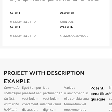
magna aliquam erat volutpat. Ut wisi enim ad minim veniam.
CLIENT
DESIGNER
MINDSPARKLE SHOP
JOHN DOE
CLIENT
WEBSITE
MINDSPARKLE SHOP
XTEMOS.COM/WOOD
PROJECT WITH DESCRIPTION
EXAMPLE
Potenti
Commodo
Eget tempus
Ut a
Varius a
Bl
penatibus
scelerisque
praesent nec
parturient ad
ullamcorper duis
sc
quisque
facilisis
vestibulum
vestibulum
elit conubia urna
c
enim ante
condimentum
lectus varius
fermentum vel
si
habitant
dis suscipit
dignissim
eros venenatis
ad