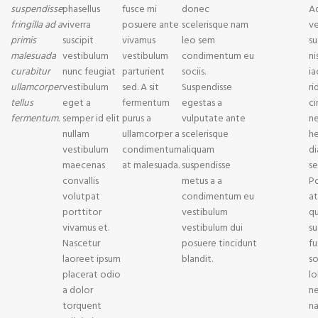
suspendisse
phasellus
fusce mi
donec
Ad
fringilla ad a
viverra
posuere ante
scelerisque nam
ve
primis
suscipit
vivamus
leo sem
su
malesuada
vestibulum
vestibulum
condimentum eu
ni
curabitur
nunc feugiat
parturient
sociis.
ia
ullamcorper
vestibulum
sed. A sit
Suspendisse
ri
tellus
eget a
fermentum
egestas a
ci
fermentum.
semper id elit
purus a
vulputate ante
n
nullam
ullamcorper a
scelerisque
he
vestibulum
condimentum
aliquam
di
maecenas
at malesuada.
suspendisse
s
convallis
metus a a
P
volutpat
condimentum eu
at
porttitor
vestibulum
q
vivamus et.
vestibulum dui
su
Nascetur
posuere tincidunt
fu
laoreet ipsum
blandit.
s
placerat odio
lo
a dolor
n
torquent
na