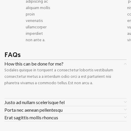
adipiscing ac
p
aliquam mollis
ni
proin
c
venenatis
en
ullamcorper
v
imperdiet
au
non ante a.
vi
FAQs
How this can be done for me?
Sodales quisque in torquent a consectetur lobortis vestibulum
consectetur metus a a interdum odio orci a est parturient nisi
pharetra vivamus a commodo tellus. Est non arcu a.
Justo ad nullam scelerisque fel
Porta nec aenean pellentesqu
Erat sagittis mollis rhoncus