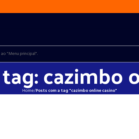
ao "Menu principal".
 tag: cazimbo o
Home
Posts com a tag "cazimbo online casino"