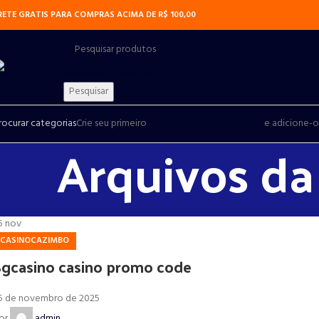
RETE GRATIS PARA COMPRAS ACIMA DE R$ 100,00
Selecione a categoria
Pesquisar
rocurar categorias
Crie seu primeiro
menu de navegação aqui
e adicione-o 
Arquivos da
5
nov
CASINOCAZIMBO
Sgcasino casino promo code
5 de novembro de 2025
or
admin