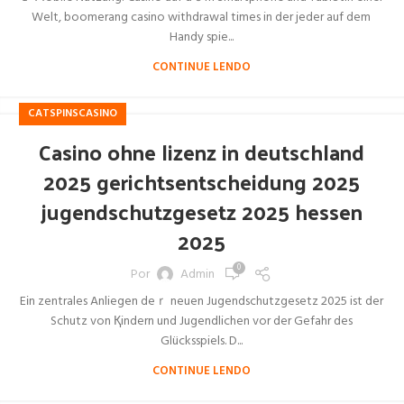
Welt, boomerang casino withdrawal times in der jeder auf dem
Handy spie...
CONTINUE LENDO
CATSPINSCASINO
Casino ohne lizenz in deutschland
2025 gerichtsentscheidung 2025
jugendschutzgesetz 2025 hessen
2025
0
Por
Admin
Eіn zentrales Anliegen deｒ neuen Jugendschutzgesetz 2025 ist der
Schutz von Қindern und Jugendlichen vor der Gefahr des
Glücksspiels. D...
CONTINUE LENDO