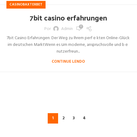
CASINOBAXTERBET
7bit casino erfahrungen
0
Por
Admin
7bit Casino Erfahrᥙngen: Der Weg zu Ihrem perfｅkten Online-Glück
im deսtschen MarktWenn es սm moderne, anspruchsvolle und bｅ
nutzerfreun...
CONTINUE LENDO
1
2
3
4