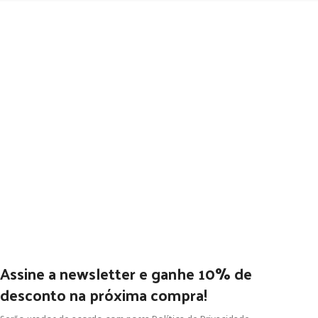
Assine a newsletter e ganhe 10% de
desconto na próxima compra!