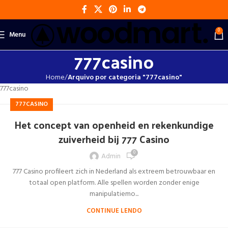
0
Menu
777casino
Home
Arquivo por categoria "777casino"
777casino
777CASINO
Het concept van openheid en rekenkundige
zuiverheid bij 777 Casino
0
Admin
777 Casino profileert zich in Nederland als extreem betrouwbaar en
totaal open platform. Alle spellen worden zonder enige
manipulatiemo...
CONTINUE LENDO