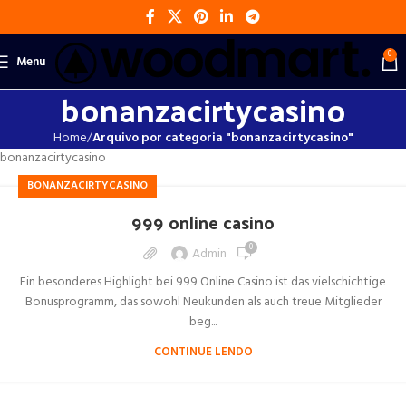
0
Menu
bonanzacirtycasino
Home
Arquivo por categoria "bonanzacirtycasino"
bonanzacirtycasino
BONANZACIRTYCASINO
999 online casino
0
Admin
Ein besonderes Highlight bei 999 Online Casino ist das vielschichtige
Bonusprogramm, das sowohl Neukunden als auch treue Mitglieder
beg...
CONTINUE LENDO