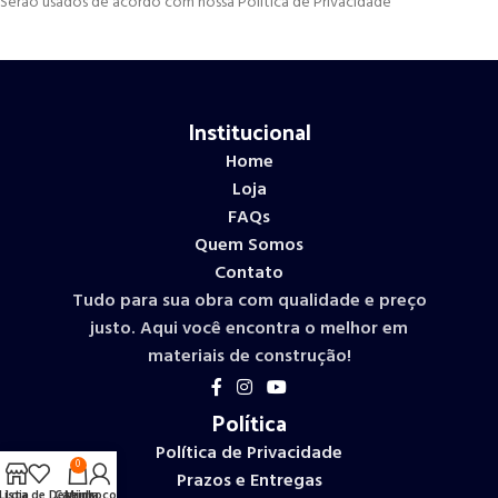
Serão usados de acordo com nossa Política de Privacidade
Institucional
Home
Loja
FAQs
Quem Somos
Contato
Tudo para sua obra com qualidade e preço
justo. Aqui você encontra o melhor em
materiais de construção!
Política
Política de Privacidade
0
Prazos e Entregas
Lista de Desejos
Loja
Carrinho
Minha conta