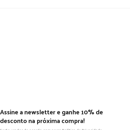
Assine a newsletter e ganhe 10% de
desconto na próxima compra!