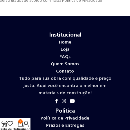
Serão usados de acordo com nossa Política de Privacidade
Institucional
Home
Loja
FAQs
Quem Somos
Contato
Tudo para sua obra com qualidade e preço
justo. Aqui você encontra o melhor em
materiais de construção!
Política
Política de Privacidade
0
Prazos e Entregas
Lista de Desejos
Loja
Carrinho
Minha conta