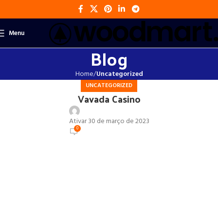
Menu
Blog
Home
Uncategorized
UNCATEGORIZED
Vavada Casino
Ativar 30 de março de 2023
0