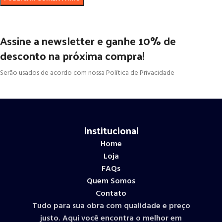
Assine a newsletter e ganhe 10% de
desconto na próxima compra!
Serão usados de acordo com nossa Política de Privacidade
Institucional
Home
Loja
FAQs
Quem Somos
Contato
Tudo para sua obra com qualidade e preço
justo. Aqui você encontra o melhor em