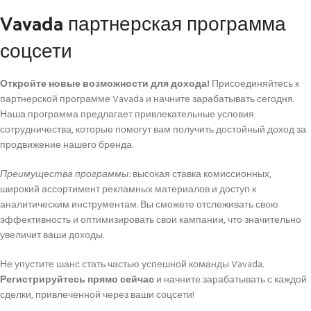
Vavada партнерская программа
соцсети
Откройте новые возможности для дохода!
Присоединяйтесь к
партнерской программе Vavada и начните зарабатывать сегодня.
Наша программа предлагает привлекательные условия
сотрудничества, которые помогут вам получить достойный доход за
продвижение нашего бренда.
Преимущества программы:
высокая ставка комиссионных,
широкий ассортимент рекламных материалов и доступ к
аналитическим инструментам. Вы сможете отслеживать свою
эффективность и оптимизировать свои кампании, что значительно
увеличит ваши доходы.
Не упустите шанс стать частью успешной команды Vavada.
Регистрируйтесь прямо сейчас
и начните зарабатывать с каждой
сделки, привлеченной через ваши соцсети!