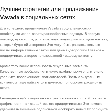
Лучшие стратегии для продвижения
Vavada в социальных сетях
Для успешного продвижения Vavada в социальных сетях
необходимо использовать разнообразные подходы. В первую
очередь, нужно определить целевую аудиторию и создать контент,
который будет ей интересен. Это могут быть развлекательные
посты, информативные статьи или даже видеоролики. Главное –
поддерживать интерес пользователей к вашему контенту.
Кроме того, важно использовать визуальные элементы.
Качественные изображения и яркие графики могут значительно
увеличить вовлеченность пользователей. Посты с визуальным
контентом чаще лайкаются и делятся, что помогает расширить
охват.
Регулярные публикации также играют ключевую роль. Установите
график постинга и старайтесь его придерживаться. Это поможет
удерживать внимание подписчиков и собирать новых. Используйте